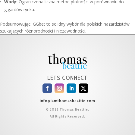
Wady:
Ograniczona liczba metod płatności w porównaniu do
gigantów rynku.
Podsumowując, GGbet to solidny wybór dla polskich hazardzistów
szukających różnorodności i niezawodności.
LETS CONNECT
info@iamthomasbeattie.com
© 2026 Thomas Beattie.
All Rights Reserved.