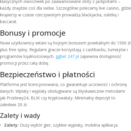
klasycznych owocówek po zaawansowane sloty z jackpotami –
każdy znajdzie coś dla siebie. Szczególnie polecamy live casino, gdzie
krupierzy w czasie rzeczywistym prowadzą blackjacka, ruletkę i
baccarat.
Bonusy i promocje
Nowi użytkownicy witani są hojnym bonusem powitalnym do 1500 zł
plus free spiny. Regularni gracze korzystają z cashbacku, turniejów i
programów lojalnościowych.
ggbet 247 pl
zapewnia dostępność
promocji przez całą dobę.
Bezpieczeństwo i płatności
Platforma jest licencjonowana, co gwarantuje uczciwość i ochronę
danych. Wpłaty i wypłaty obsługiwane są błyskawicznie metodami
jak Przelewy24, BLIK czy kryptowaluty. Minimalny depozyt to
zaledwie 20 zł.
Zalety i wady
Zalety:
Duży wybór gier, szybkie wypłaty, mobilna aplikacja.