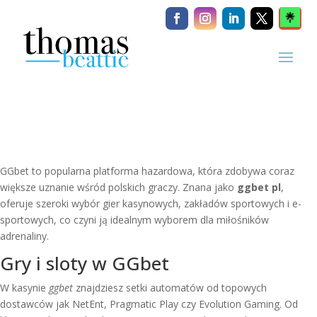
GGbet to popularna platforma hazardowa, która zdobywa coraz
większe uznanie wśród polskich graczy. Znana jako
ggbet pl
,
oferuje szeroki wybór gier kasynowych, zakładów sportowych i e-
sportowych, co czyni ją idealnym wyborem dla miłośników
adrenaliny.
Gry i sloty w GGbet
W kasynie
ggbet
znajdziesz setki automatów od topowych
dostawców jak NetEnt, Pragmatic Play czy Evolution Gaming. Od