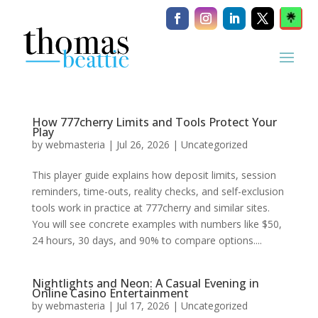
How 777cherry Limits and Tools Protect Your
Play
by
webmasteria
|
Jul 26, 2026
|
Uncategorized
This player guide explains how deposit limits, session
reminders, time-outs, reality checks, and self-exclusion
tools work in practice at 777cherry and similar sites.
You will see concrete examples with numbers like $50,
24 hours, 30 days, and 90% to compare options....
Nightlights and Neon: A Casual Evening in
Online Casino Entertainment
by
webmasteria
|
Jul 17, 2026
|
Uncategorized